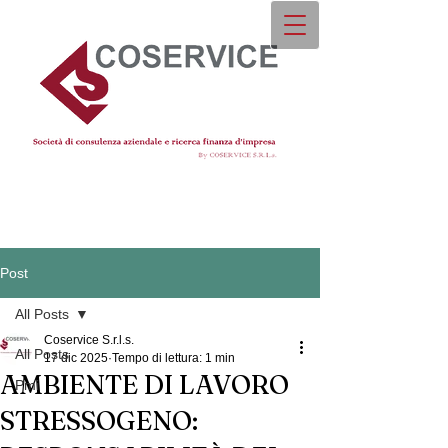
Post
All Posts
Coservice S.r.l.s.
All Posts
17 dic 2025
Tempo di lettura: 1 min
AMBIENTE DI LAVORO
Pmi
STRESSOGENO: