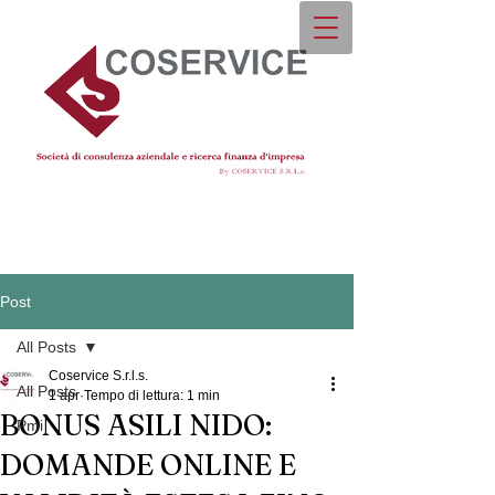
Post
All Posts
Coservice S.r.l.s.
All Posts
1 apr
Tempo di lettura: 1 min
BONUS ASILI NIDO:
Pmi
DOMANDE ONLINE E