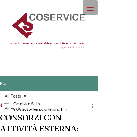
Post
All Posts
Coservice S.r.l.s.
All Posts
8 dic 2025
Tempo di lettura: 1 min
CONSORZI CON
Pmi
ATTIVITÀ ESTERNA: