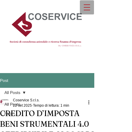
Post
All Posts
Coservice S.r.l.s.
All Posts
22 set 2025
Tempo di lettura: 1 min
CREDITO D’IMPOSTA
Pmi
BENI STRUMENTALI 4.0