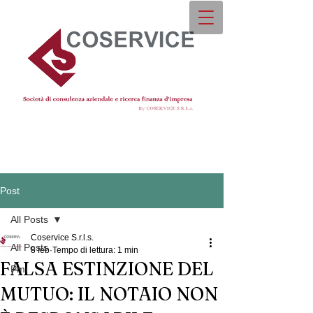
Post
All Posts
Coservice S.r.l.s.
All Posts
8 feb
Tempo di lettura: 1 min
FALSA ESTINZIONE DEL
Pmi
MUTUO: IL NOTAIO NON