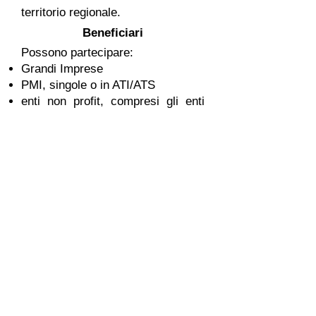
territorio regionale.
Beneficiari
Possono partecipare:
Grandi Imprese
PMI, singole o in ATI/ATS
enti non profit, compresi gli enti
del Terzo settore iscritti al RUNTS
cooperative
associazioni datoriali
liberi professionisti, in forma
singola o associata, comprese
sezioni territoriali di Ordini o
Collegi professionali
Interventi ammissibili
Sono finanziati progetti di welfare
di conciliazione definiti in base ai
bisogni dei lavoratori. Le azioni
devono rientrare nelle seguenti