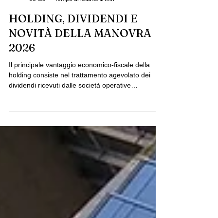
Coservice S.r.l.s.
16 feb
Tempo di lettura: 1 min
HOLDING, DIVIDENDI E
NOVITÀ DELLA MANOVRA
2026
Il principale vantaggio economico-fiscale della
holding consiste nel trattamento agevolato dei
dividendi ricevuti dalle società operative
partecipate. In questa fase, infatti, i dividendi
distribuiti alla holding scontano un’imposizione
effettiva pari all’1,20%.