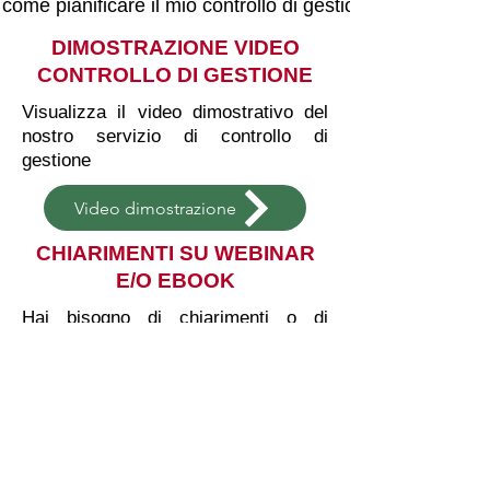
come pianificare il mio controllo di gestione.pdf
DIMOSTRAZIONE VIDEO
CONTROLLO DI GESTIONE
Visualizza il video dimostrativo del
nostro servizio di controllo di
gestione
Video dimostrazione
CHIARIMENTI SU WEBINAR
E/O EBOOK
Hai bisogno di chiarimenti o di
confrontarti con i nostri controller
sugli argomenti del webinar e/o
Ebook? Clicca di seguito e prenota
senza impegno una video riunione.
Prenota una video riunione