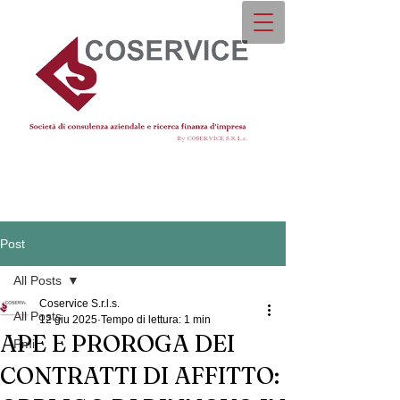
Post
All Posts
Coservice S.r.l.s.
All Posts
12 giu 2025
Tempo di lettura: 1 min
APE E PROROGA DEI
Pmi
CONTRATTI DI AFFITTO: