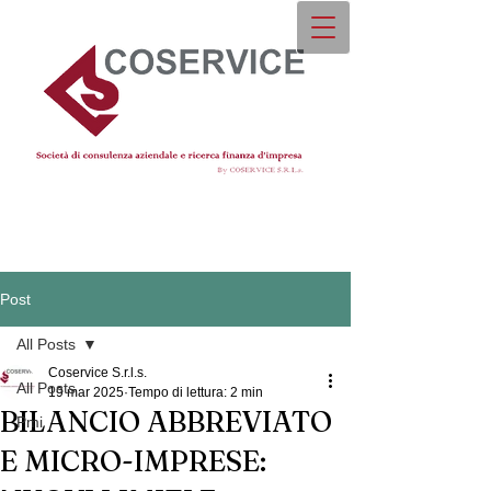
Post
All Posts
Coservice S.r.l.s.
All Posts
19 mar 2025
Tempo di lettura: 2 min
BILANCIO ABBREVIATO
Pmi
E MICRO-IMPRESE: