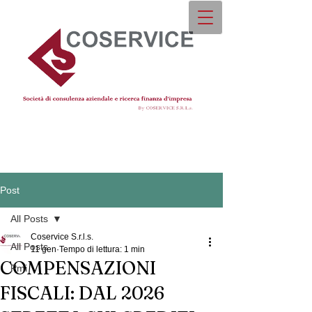
Post
All Posts
Coservice S.r.l.s.
All Posts
11 gen
Tempo di lettura: 1 min
COMPENSAZIONI
Pmi
FISCALI: DAL 2026