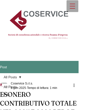
Post
All Posts
Coservice S.r.l.s.
All Posts
8 gen 2025
Tempo di lettura: 1 min
ESONERO
Pmi
CONTRIBUTIVO TOTALE