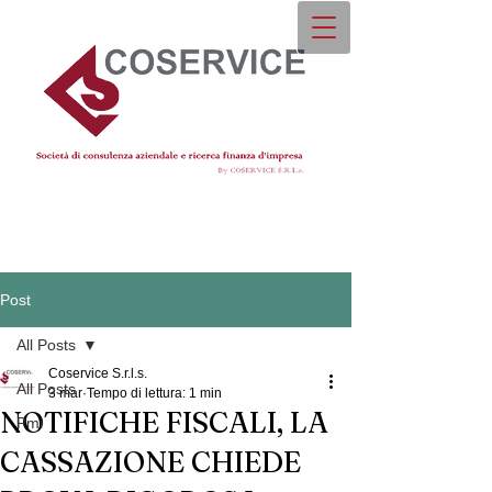
Post
All Posts
Coservice S.r.l.s.
All Posts
3 mar
Tempo di lettura: 1 min
NOTIFICHE FISCALI, LA
Pmi
CASSAZIONE CHIEDE