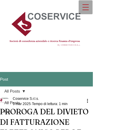
Post
All Posts
Coservice S.r.l.s.
All Posts
9 mar 2025
Tempo di lettura: 1 min
PROROGA DEL DIVIETO
Pmi
DI FATTURAZIONE