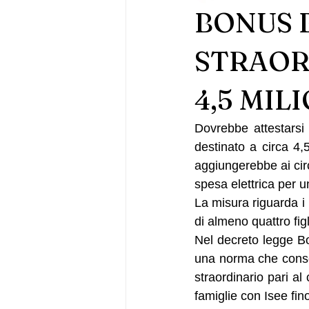
BONUS 
STRAOR
4,5 MIL
Dovrebbe attestarsi i
destinato a circa 4,5
aggiungerebbe ai circ
spesa elettrica per u
La misura riguarda i 
di almeno quattro figl
Nel decreto legge Bol
una norma che consen
straordinario pari a
famiglie con Isee fin