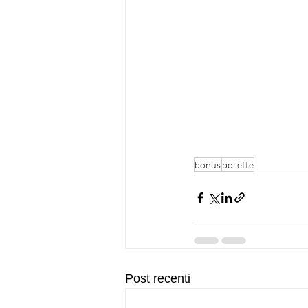
bonus
bollette
Post recenti