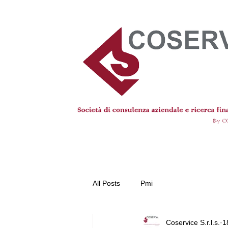
All Posts
Pmi
Coservice S.r.l.s.
1