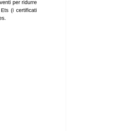
enti per ridurre 
s (i certificati 
es.