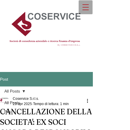
Post
All Posts
Coservice S.r.l.s.
All Posts
23 apr 2025
Tempo di lettura: 1 min
CANCELLAZIONE DELLA
Pmi
SOCIETA': EX SOCI