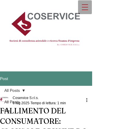
Post
All Posts
Coservice S.r.l.s.
All Posts
6 lug 2025
Tempo di lettura: 1 min
FALLIMENTO DEL
Pmi
CONSUMATORE: