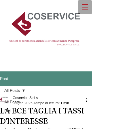
Post
All Posts
Coservice S.r.l.s.
All Posts
30 gen 2025
Tempo di lettura: 1 min
LA BCE TAGLIA I TASSI
Pmi
D'INTERESSE