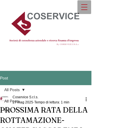
Post
All Posts
Coservice S.r.l.s.
All Posts
27 mag 2025
Tempo di lettura: 1 min
PROSSIMA RATA DELLA
Pmi
ROTTAMAZIONE-