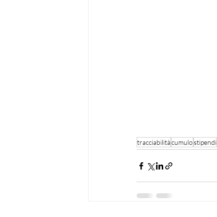
tracciabilità
cumulo
stipendi