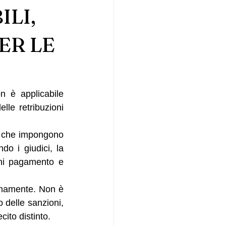
ILI,
ER LE
 è applicabile 
lle retribuzioni 
, che impongono 
do i giudici, la 
gni pagamento e 
mamente. Non è 
 delle sanzioni, 
ito distinto.