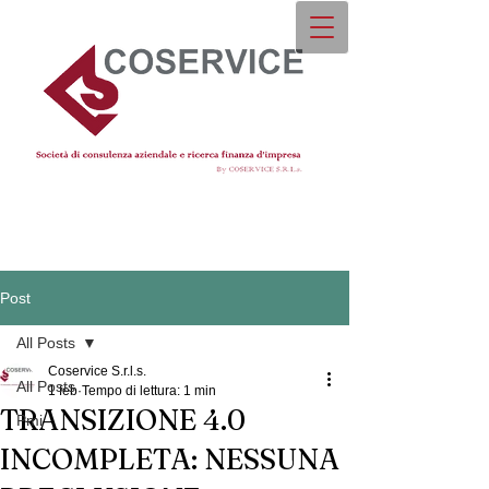
Post
All Posts
Coservice S.r.l.s.
All Posts
1 feb
Tempo di lettura: 1 min
TRANSIZIONE 4.0
Pmi
INCOMPLETA: NESSUNA