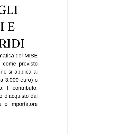
GLI
I E
RIDI
matica del MISE 
i, come previsto 
ne si applica ai 
 a 3.000 euro) o 
Il contributo, 
 d’acquisto dal 
 o importatore 