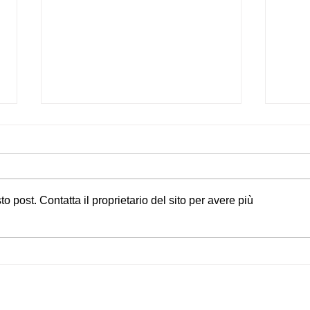
post. Contatta il proprietario del sito per avere più
ISA: LA SUFFICIENZA NON
CES
BASTA, CONTROLLI
SOL
POSSIBILI ANCHE CON
EME
VOTO 6
VAR