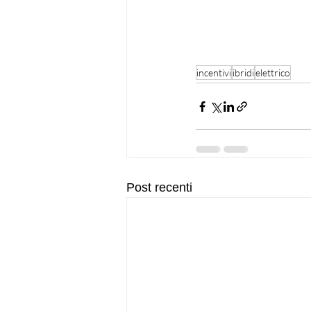
incentivi
ibridi
elettrico
Post recenti