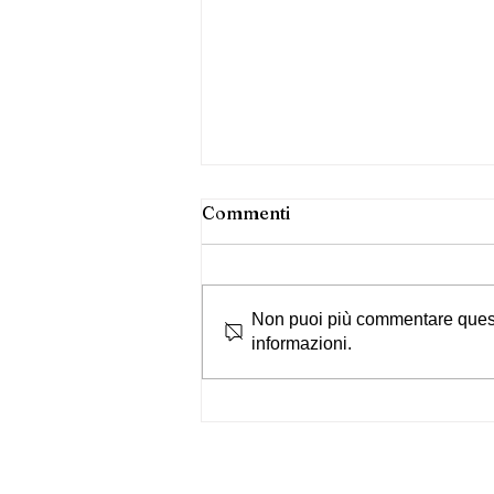
Commenti
Non puoi più commentare questo 
informazioni.
CONCORDATO E FISCO:
PER LA CASSAZIONE
CONTA SOLO LA
CONVENIENZA
ECONOMICA