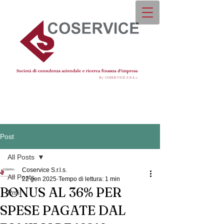
Post
All Posts
Coservice S.r.l.s.
All Posts
22 gen 2025
Tempo di lettura: 1 min
BONUS AL 36% PER
Pmi
SPESE PAGATE DAL