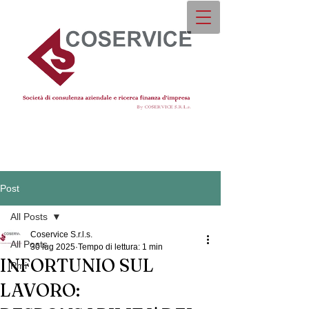
Post
All Posts
Coservice S.r.l.s.
All Posts
30 lug 2025
Tempo di lettura: 1 min
INFORTUNIO SUL
Pmi
LAVORO: