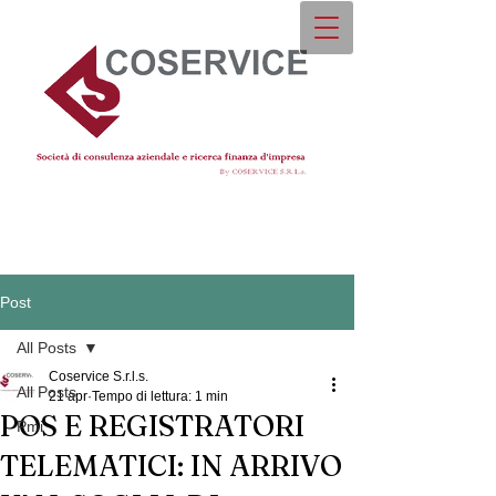
Post
All Posts
Coservice S.r.l.s.
All Posts
21 apr
Tempo di lettura: 1 min
POS E REGISTRATORI
Pmi
TELEMATICI: IN ARRIVO