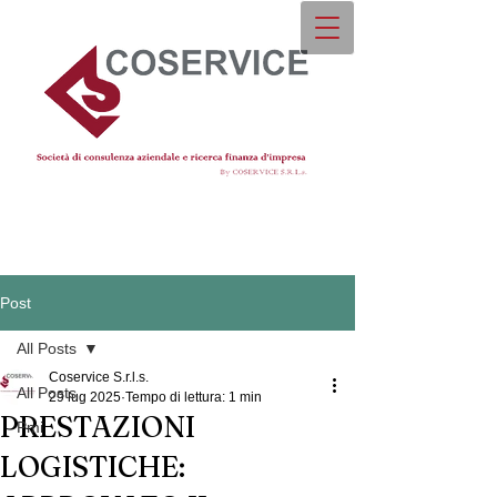
Post
All Posts
Coservice S.r.l.s.
All Posts
29 lug 2025
Tempo di lettura: 1 min
PRESTAZIONI
Pmi
LOGISTICHE: