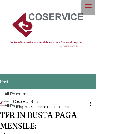
Post
All Posts
Coservice S.r.l.s.
All Posts
7 mag 2025
Tempo di lettura: 1 min
TFR IN BUSTA PAGA
Pmi
MENSILE: